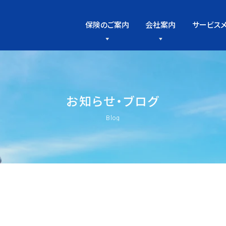
保険のご案内
会社案内
サービス
お
知
ら
せ
・
ブ
ロ
グ
Blog