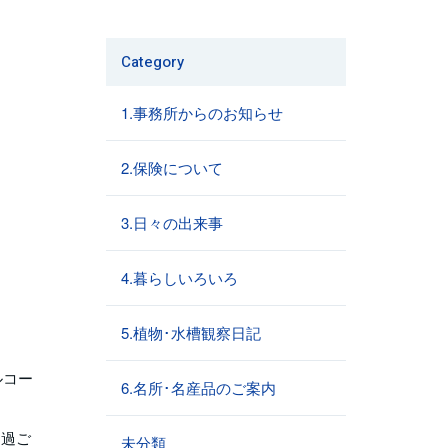
Category
1.事務所からのお知らせ
2.保険について
3.日々の出来事
4.暮らしいろいろ
5.植物･水槽観察日記
ルコー
6.名所･名産品のご案内
を過ご
未分類