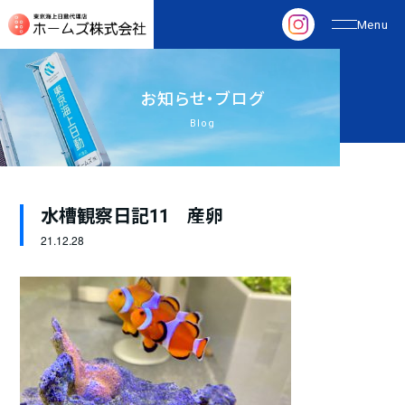
お
知
ら
せ
・
ブ
ロ
グ
Blog
水槽観察日記11 産卵
21.
12.28