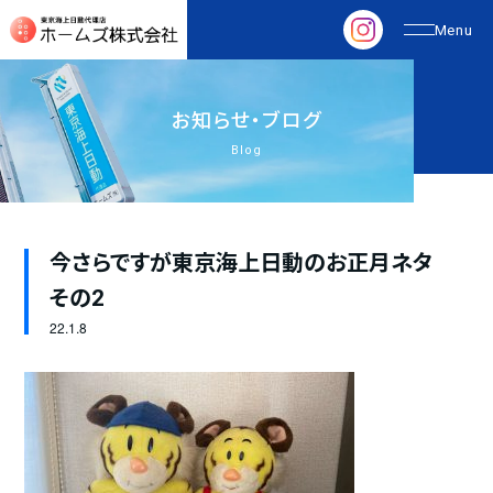
お
知
ら
せ
・
ブ
ロ
グ
Blog
今さらですが東京海上日動のお正月ネタ
その2
22.
1.8