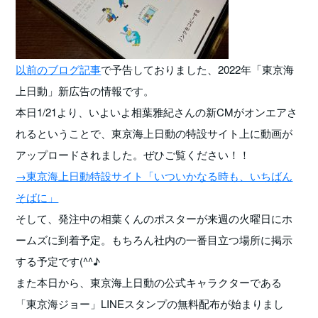
以前のブログ記事
で予告しておりました、2022年「東京海
上日動」新広告の情報です。
本日1/21より、いよいよ相葉雅紀さんの新CMがオンエアさ
れるということで、東京海上日動の特設サイト上に動画が
アップロードされました。ぜひご覧ください！！
→東京海上日動特設サイト「いついかなる時も、いちばん
そばに」
そして、発注中の相葉くんのポスターが来週の火曜日にホ
ームズに到着予定。もちろん社内の一番目立つ場所に掲示
する予定です(^^♪
また本日から、東京海上日動の公式キャラクターである
「東京海ジョー」LINEスタンプの無料配布が始まりまし