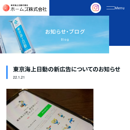
お
知
ら
せ
・
ブ
ロ
グ
Blog
東京海上日動の新広告についてのお知らせ
22.
1.21