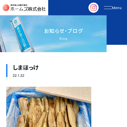
お
知
ら
せ
・
ブ
ロ
グ
Blog
しまほっけ
22.
1.22