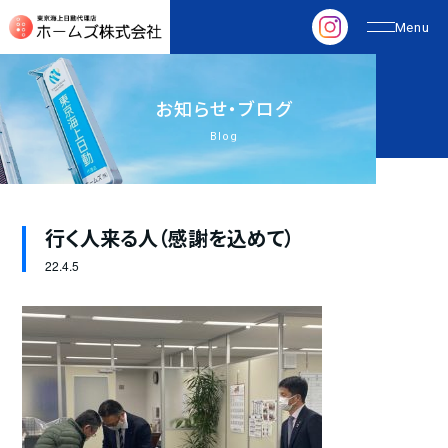
お
知
ら
せ
・
ブ
ロ
グ
Blog
行く人来る人（感謝を込めて）
22.
4.5