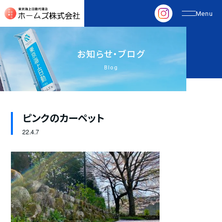
お
知
ら
せ
・
ブ
ロ
グ
Blog
ピンクのカーペット
22.
4.7