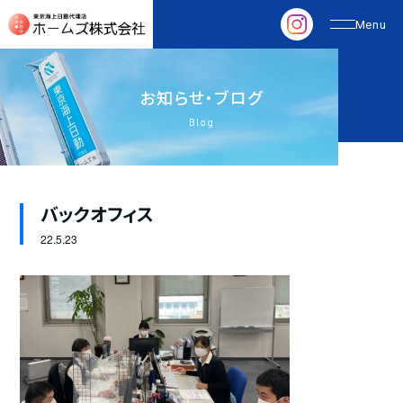
お
知
ら
せ
・
ブ
ロ
グ
Blog
バックオフィス
22.
5.23