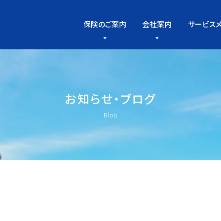
保険のご案内
会社案内
サービス
お
知
ら
せ
・
ブ
ロ
グ
Blog