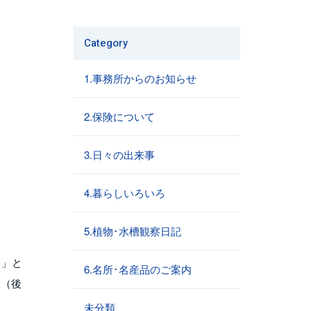
Category
1.事務所からのお知らせ
2.保険について
3.日々の出来事
4.暮らしいろいろ
5.植物･水槽観察日記
・」と
6.名所･名産品のご案内
た（後
未分類