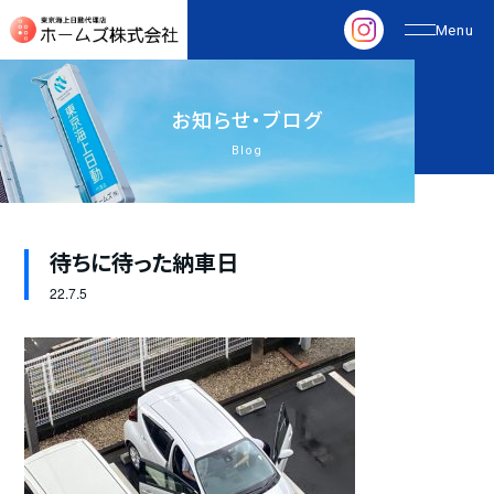
お
知
ら
せ
・
ブ
ロ
グ
Blog
待ちに待った納車日
22.
7.5