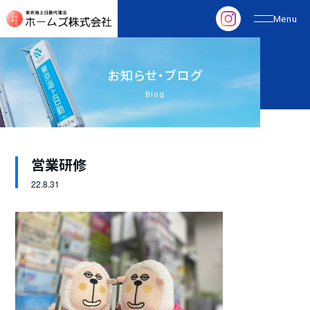
お
知
ら
せ
・
ブ
ロ
グ
Blog
営業研修
22.
8.31