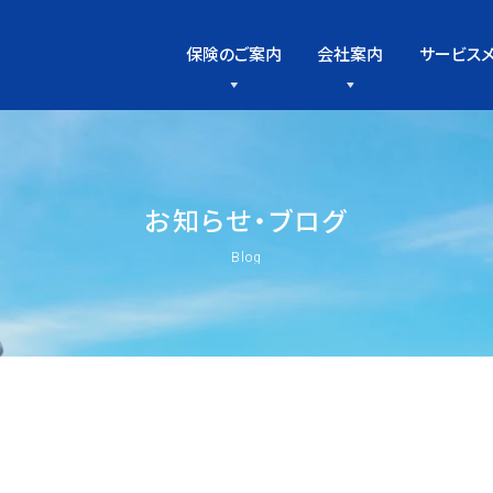
保険のご案内
会社案内
サービス
お
知
ら
せ
・
ブ
ロ
グ
Blog