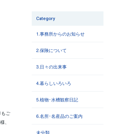
Category
1.事務所からのお知らせ
2.保険について
3.日々の出来事
4.暮らしいろいろ
5.植物･水槽観察日記
年もご
6.名所･名産品のご案内
皆様、
未分類