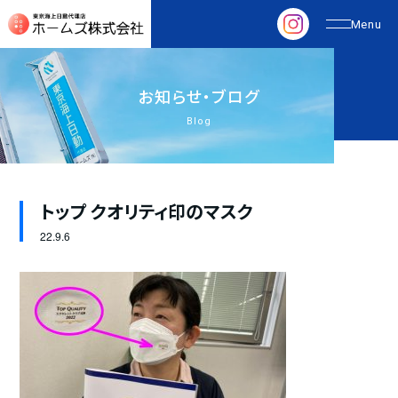
お
知
ら
せ
・
ブ
ロ
グ
Blog
トップ クオリティ印のマスク
22.
9.6