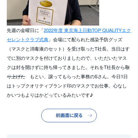
先週の金曜日に「
2022年度 東京海上日動TOP QUALITYエク
セレントクラブ式典
」会場にて配られた感染予防グッズ
（マスクと消毒液のセット）を受け取ったT社長。当日はす
でに別のマスクを付けておりましたので、いただいたマス
クは封を開けずに持ち帰ってきました。それをT社長から
取
り上げた
もとい、譲ってもらった事務のSさん。今日1日
はトップクオリティブランド印のマスクでお仕事。心なし
かいつもよりはかどっているみたいです♪
前画面に戻る