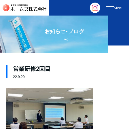
お
知
ら
せ
・
ブ
ロ
グ
Blog
営業研修2回目
22.
9.29