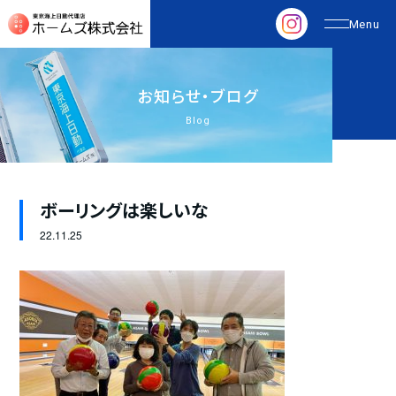
お
知
ら
せ
・
ブ
ロ
グ
Blog
ボーリングは楽しいな
22.
11.25