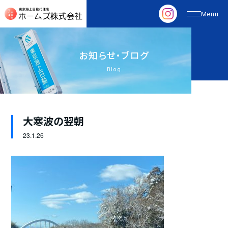
お
知
ら
せ
・
ブ
ロ
グ
Blog
大寒波の翌朝
23.
1.26