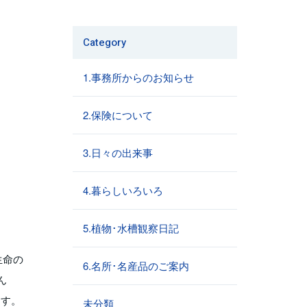
Category
1.事務所からのお知らせ
2.保険について
3.日々の出来事
4.暮らしいろいろ
5.植物･水槽観察日記
生命の
6.名所･名産品のご案内
ん
ます。
未分類