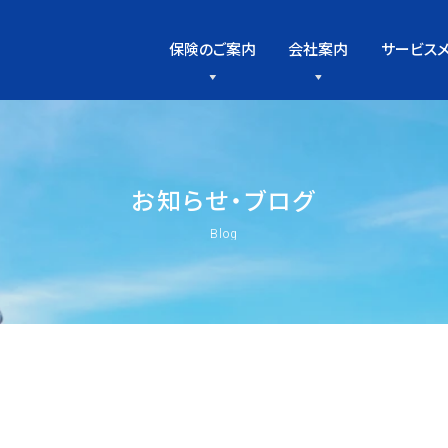
保険のご案内
会社案内
サービス
お
知
ら
せ
・
ブ
ロ
グ
Blog