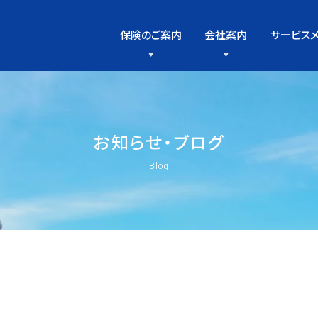
保険のご案内
会社案内
サービス
お
知
ら
せ
・
ブ
ロ
グ
Blog