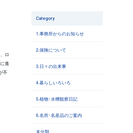
Category
1.事務所からのお知らせ
2.保険について
に、ロ
ズに進
3.日々の出来事
が不
4.暮らしいろいろ
5.植物･水槽観察日記
6.名所･名産品のご案内
未分類