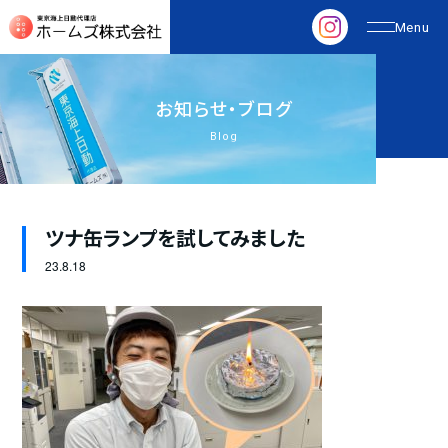
お
知
ら
せ
・
ブ
ロ
グ
Blog
ツナ缶ランプを試してみました
23.
8.18