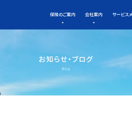
保険のご案内
会社案内
サービス
お
知
ら
せ
・
ブ
ロ
グ
Blog