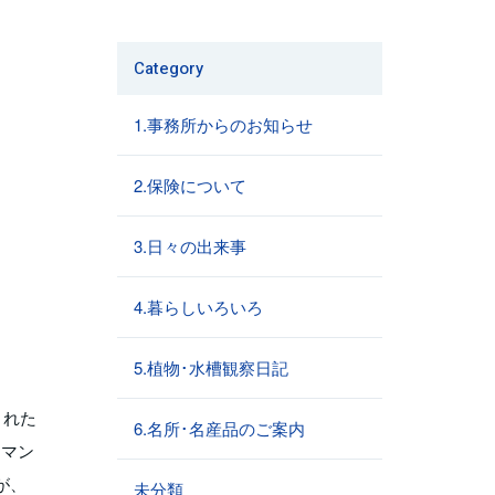
Category
1.事務所からのお知らせ
2.保険について
3.日々の出来事
4.暮らしいろいろ
5.植物･水槽観察日記
くれた
6.名所･名産品のご案内
【マン
が、
未分類