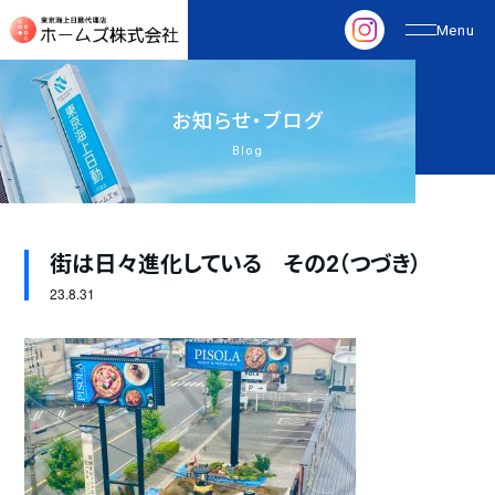
お
知
ら
せ
・
ブ
ロ
グ
Blog
街は日々進化している その2（つづき）
23.
8.31