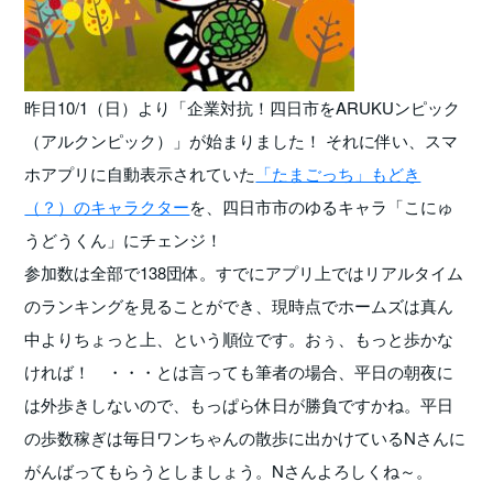
昨日10/1（日）より「企業対抗！四日市をARUKUンピック
（アルクンピック）」が始まりました！ それに伴い、スマ
ホアプリに自動表示されていた
「たまごっち」もどき
（？）のキャラクター
を、四日市市のゆるキャラ「こにゅ
うどうくん」にチェンジ！
参加数は全部で138団体。すでにアプリ上ではリアルタイム
のランキングを見ることができ、現時点でホームズは真ん
中よりちょっと上、という順位です。おぅ、もっと歩かな
ければ！ ・・・とは言っても筆者の場合、平日の朝夜に
は外歩きしないので、もっぱら休日が勝負ですかね。平日
の歩数稼ぎは毎日ワンちゃんの散歩に出かけているNさんに
がんばってもらうとしましょう。Nさんよろしくね～。