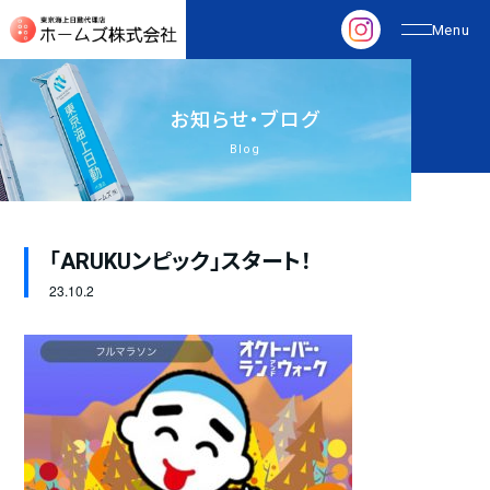
お
知
ら
せ
・
ブ
ロ
グ
Blog
「ARUKUンピック」スタート！
23.
10.2