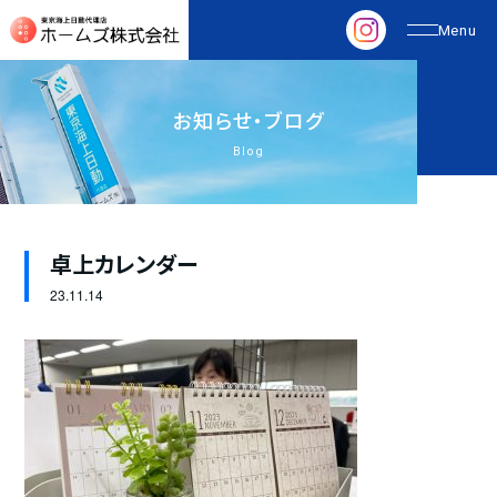
お
知
ら
せ
・
ブ
ロ
グ
Blog
卓上カレンダー
23.
11.14