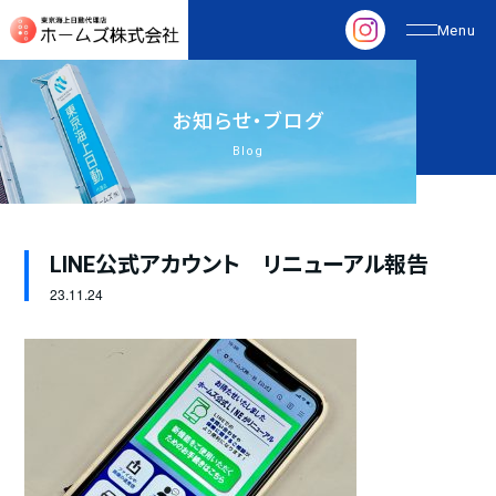
お
知
ら
せ
・
ブ
ロ
グ
Blog
LINE公式アカウント リニューアル報告
23.
11.24