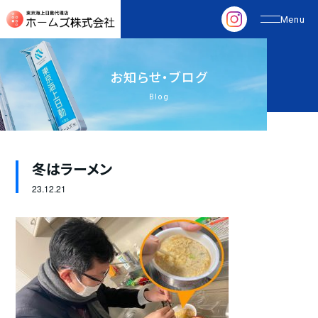
お
知
ら
せ
・
ブ
ロ
グ
Blog
冬はラーメン
23.
12.21