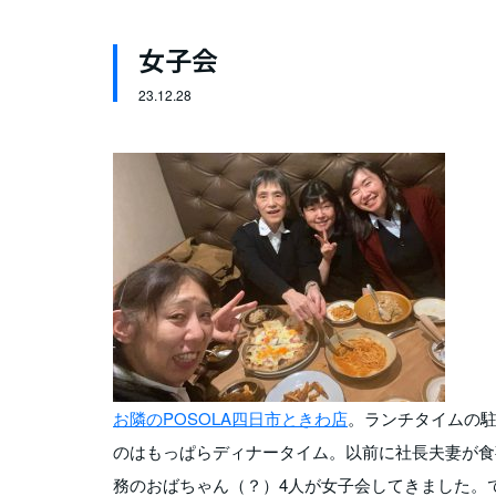
女子会
23.
12.28
お隣のPOSOLA四日市ときわ店
。ランチタイムの
のはもっぱらディナータイム。以前に社長夫妻が食
務のおばちゃん（？）4人が女子会してきました。で