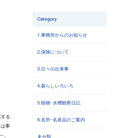
Category
1.事務所からのお知らせ
2.保険について
3.日々の出来事
4.暮らしいろいろ
5.植物･水槽観察日記
店する
6.名所･名産品のご案内
日は事
な～。
未分類