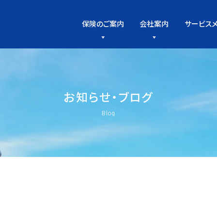
保険のご案内
会社案内
サービス
お
知
ら
せ
・
ブ
ロ
グ
Blog