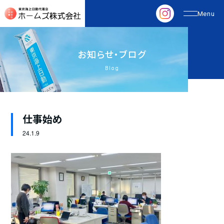
お
知
ら
せ
・
ブ
ロ
グ
Blog
仕事始め
24.
1.9