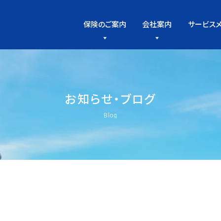
保険のご案内
会社案内
サービス
お
知
ら
せ
・
ブ
ロ
グ
Blog