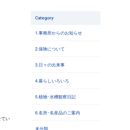
Category
1.事務所からのお知らせ
2.保険について
3.日々の出来事
4.暮らしいろいろ
5.植物･水槽観察日記
6.名所･名産品のご案内
せてい
未分類