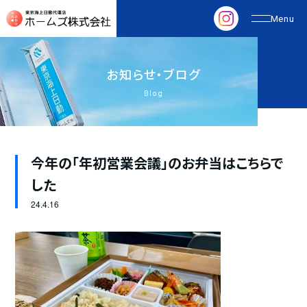
お
知
ら
せ
・
ブ
ロ
グ
Blog
今年の「年初営業会議」のお弁当はこちらで
した
24.
4.16