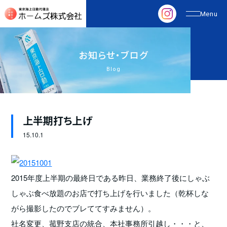
お
知
ら
せ
・
ブ
ロ
グ
Blog
上半期打ち上げ
15.
10.1
2015年度上半期の最終日である昨日、業務終了後にしゃぶ
しゃぶ食べ放題のお店で打ち上げを行いました（乾杯しな
がら撮影したのでブレててすみません）。
社名変更、菰野支店の統合、本社事務所引越し・・・と、