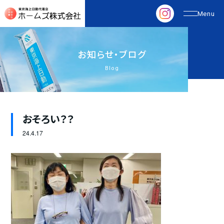
お
知
ら
せ
・
ブ
ロ
グ
Blog
おそろい？？
24.
4.17