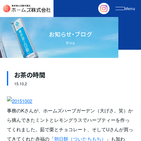
お
知
ら
せ
・
ブ
ロ
グ
Blog
お茶の時間
15.
10.2
事務のKさんが、ホームズハーブガーデン（大げさ。笑）か
ら摘んできたミントとレモングラスでハーブティーを作っ
てくれました。茹で栗とチョコレート、そしてUさんが買っ
てきてくれた赤福の「
朔日餅（ついたちもち）
」も加わ