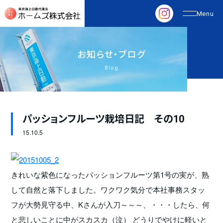
お
知
ら
せ
・
ブ
ロ
グ
Blog
パッションフルーツ栽培日記 その10
15.
10.5
きれいな紫色になったパッションフルーツ第1号の実が、熟
して自然と落下しました。ワクワク気分で本社事務スタッ
フが大勢見守る中、Kさんが入刀～～～、・・・したら、何
と悲しいことに中がスカスカ（泣） どうりでやけに軽いと