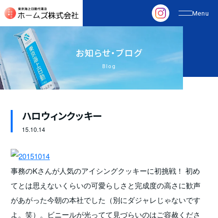
お
知
ら
せ
・
ブ
ロ
グ
Blog
ハロウィンクッキー
15.
10.14
事務のKさんが人気のアイシングクッキーに初挑戦！ 初め
てとは思えないくらいの可愛らしさと完成度の高さに歓声
があがった今朝の本社でした（別にダジャレじゃないです
よ。笑）。ビニールが光ってて見づらいのはご容赦くださ