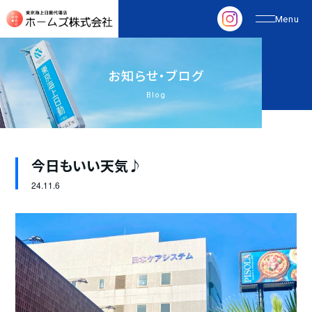
お
知
ら
せ
・
ブ
ロ
グ
Blog
今日もいい天気♪
24.
11.6