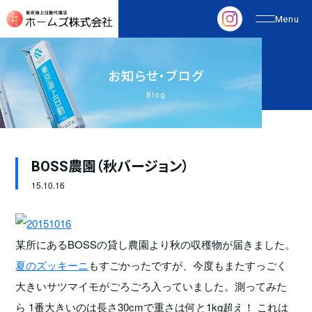
お
知
ら
せ
・
ブ
ロ
グ
Blog
BOSS農園（秋バージョン）
15.
10.16
某所にあるBOSSの貸し農園より秋の収穫物が届きました。
夏のズッキーニ
もすごかったですが、今度もまたすっごく
大きいサツマイモがごろごろ入っていました。測ってみた
ら 1番大きいのは長さ30cmで重さは何と1kg超え！ これは