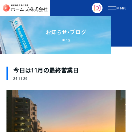
お
知
ら
せ
・
ブ
ロ
グ
Blog
今日は11月の最終営業日
24.
11.29