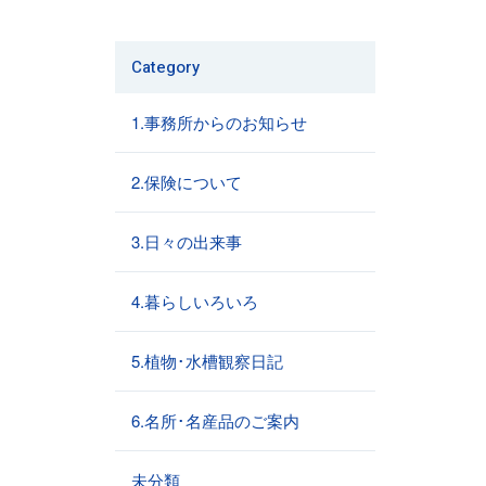
Category
1.事務所からのお知らせ
2.保険について
3.日々の出来事
4.暮らしいろいろ
5.植物･水槽観察日記
6.名所･名産品のご案内
未分類