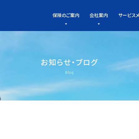
保険のご案内
会社案内
サービス
お
知
ら
せ
・
ブ
ロ
グ
Blog