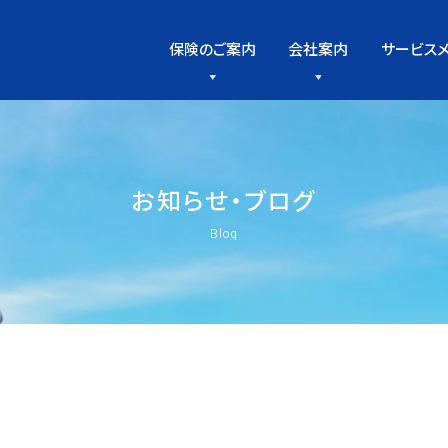
保険のご案内
会社案内
サービス
お
知
ら
せ
・
ブ
ロ
グ
Blog