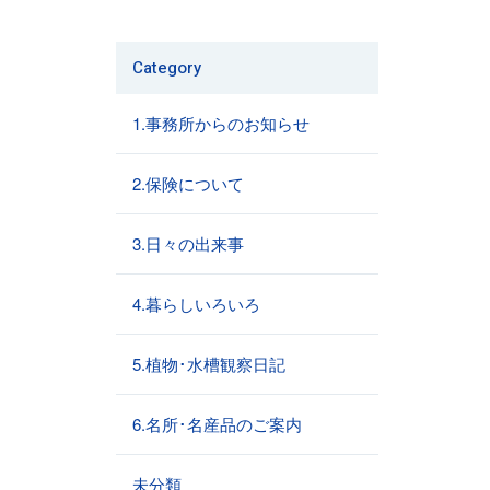
Category
1.事務所からのお知らせ
2.保険について
3.日々の出来事
4.暮らしいろいろ
5.植物･水槽観察日記
6.名所･名産品のご案内
未分類