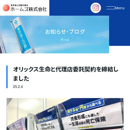
お
知
ら
せ
・
ブ
ロ
グ
Blog
オリックス生命と代理店委託契約を締結し
ました
25.
2.4