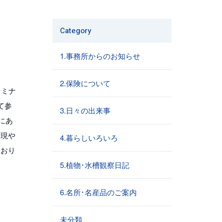
Category
1.事務所からのお知らせ
2.保険について
セミナ
て参
3.日々の出来事
にあ
実現や
4.暮らしいろいろ
ており
5.植物･水槽観察日記
6.名所･名産品のご案内
未分類