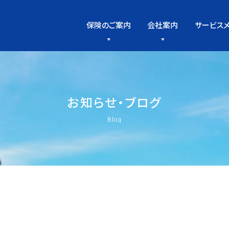
保険のご案内
会社案内
サービス
お
知
ら
せ
・
ブ
ロ
グ
Blog