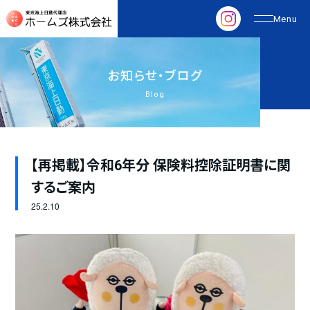
お
知
ら
せ
・
ブ
ロ
グ
Blog
【再掲載】令和6年分 保険料控除証明書に関
するご案内
25.
2.10