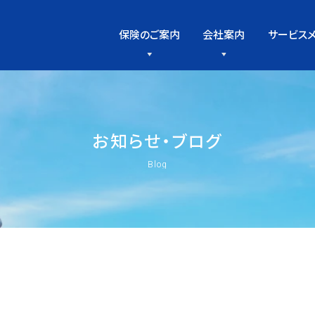
保険のご案内
会社案内
サービス
お
知
ら
せ
・
ブ
ロ
グ
Blog