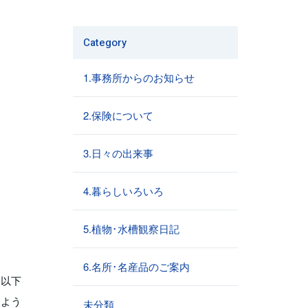
Category
1.事務所からのお知らせ
2.保険について
3.日々の出来事
4.暮らしいろいろ
5.植物･水槽観察日記
6.名所･名産品のご案内
は以下
すよう
未分類