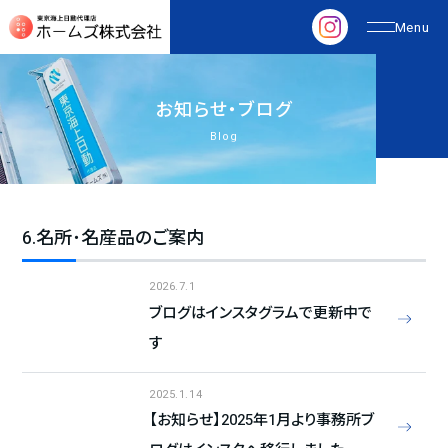
お
知
ら
せ
・
ブ
ロ
グ
Blog
6.名所･名産品のご案内
2026.7.1
ブログはインスタグラムで更新中で
す
2025.1.14
【お知らせ】2025年1月より事務所ブ