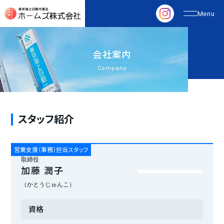
会
社
案
内
Company
スタッフ紹介
営業支援（事務）担当スタッフ
取締役
加藤 潤子
（かとうじゅんこ）
資格