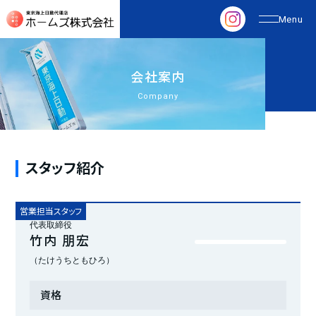
会
社
案
内
Company
スタッフ紹介
営業担当スタッフ
代表取締役
竹内 朋宏
（たけうちともひろ）
資格