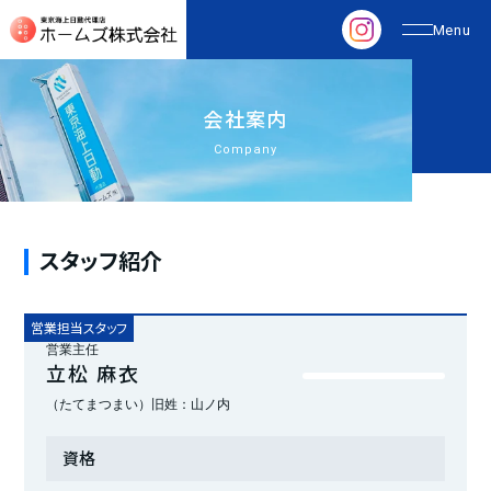
会
社
案
内
Company
スタッフ紹介
営業担当スタッフ
営業主任
立松 麻衣
（たてまつまい）旧姓：山ノ内
資格