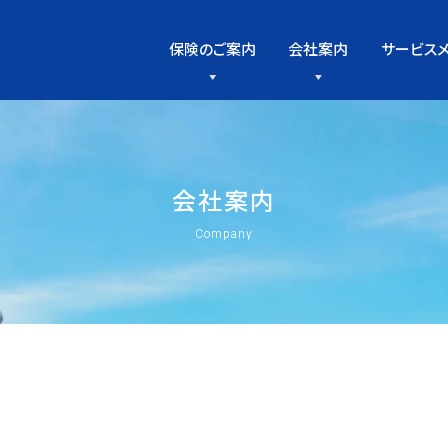
保険のご案内
会社案内
サービス
会
社
案
内
Company